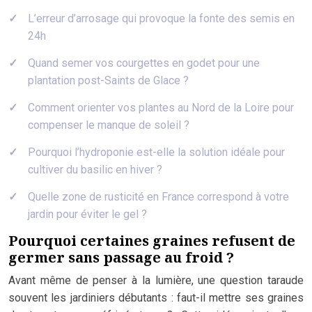
L’erreur d’arrosage qui provoque la fonte des semis en
24h
Quand semer vos courgettes en godet pour une
plantation post-Saints de Glace ?
Comment orienter vos plantes au Nord de la Loire pour
compenser le manque de soleil ?
Pourquoi l’hydroponie est-elle la solution idéale pour
cultiver du basilic en hiver ?
Quelle zone de rusticité en France correspond à votre
jardin pour éviter le gel ?
Pourquoi certaines graines refusent de
germer sans passage au froid ?
Avant même de penser à la lumière, une question taraude
souvent les jardiniers débutants : faut-il mettre ses graines