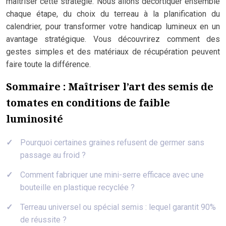
maîtriser cette stratégie. Nous allons décortiquer ensemble
chaque étape, du choix du terreau à la planification du
calendrier, pour transformer votre handicap lumineux en un
avantage stratégique. Vous découvrirez comment des
gestes simples et des matériaux de récupération peuvent
faire toute la différence.
Sommaire : Maîtriser l’art des semis de
tomates en conditions de faible
luminosité
Pourquoi certaines graines refusent de germer sans
passage au froid ?
Comment fabriquer une mini-serre efficace avec une
bouteille en plastique recyclée ?
Terreau universel ou spécial semis : lequel garantit 90%
de réussite ?