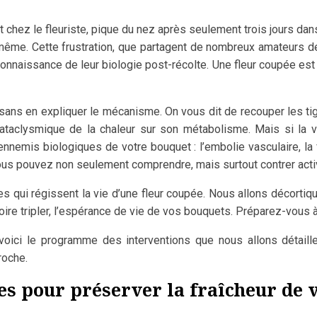
nt chez le fleuriste, pique du nez après seulement trois jours da
 même. Cette frustration, que partagent de nombreux amateurs de
éconnaissance de leur biologie post-récolte. Une fleur coupée es
sans en expliquer le mécanisme. On vous dit de recouper les t
t cataclysmique de la chaleur sur son métabolisme. Mais si la v
nnemis biologiques de votre bouquet : l’embolie vasculaire, la
vous pouvez non seulement comprendre, mais surtout contrer ac
es qui régissent la vie d’une fleur coupée. Nous allons décorti
 voire tripler, l’espérance de vie de vos bouquets. Préparez-vous
, voici le programme des interventions que nous allons détaill
roche.
es pour préserver la fraîcheur de 