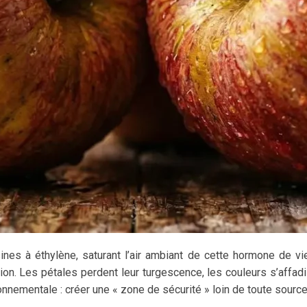
nes à éthylène, saturant l’air ambiant de cette hormone de vie
 Les pétales perdent leur turgescence, les couleurs s’affadis
nnementale : créer une « zone de sécurité » loin de toute source