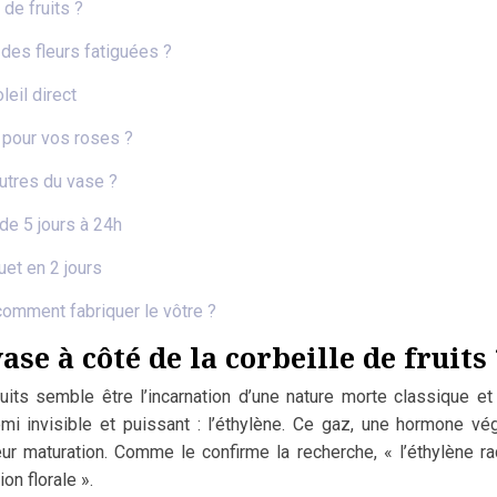
 de fruits ?
 des fleurs fatiguées ?
leil direct
re pour vos roses ?
autres du vase ?
 de 5 jours à 24h
uet en 2 jours
 comment fabriquer le vôtre ?
se à côté de la corbeille de fruits 
uits semble être l’incarnation d’une nature morte classique et
 invisible et puissant : l’éthylène. Ce gaz, une hormone végét
ur maturation. Comme le confirme la recherche, « l’éthylène r
on florale ».